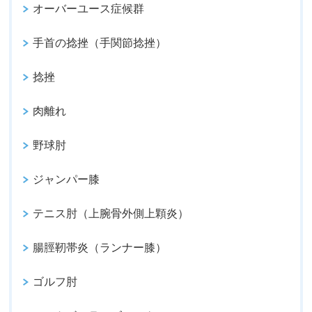
オーバーユース症候群
手首の捻挫（手関節捻挫）
捻挫
肉離れ
野球肘
ジャンパー膝
テニス肘（上腕骨外側上顆炎）
腸脛靭帯炎（ランナー膝）
ゴルフ肘