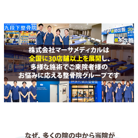
おかげで症状も改善に向かい、日常生活や運動も楽
になりました。

非常におすすめです。
CARS
1 か月前
長年悩んでいた肩こりと腰痛で通院を始めました。
初回から丁寧に話を聞いてくださり、自分の身体の
状態を分かりやすく説明していただけました。施術
を受けるたびに身体が楽になり、今では仕事や日常
生活も快適に過ごせています。

スタッフの皆さんも明るく、安心して通える整骨院
です。
iike
2 か月前