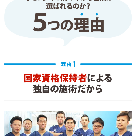
運動後に急に腰が痛くなり、日曜日に開いていたこ
ちらに駆け込みでお願いをしたことがきっかけで通
い始めました。腰の痛みは数回通ってなくなりまし
た。今は、慢性的で諦めていた膝の痛みの方で通っ
ています。毎回とても親身に話を聞いてくださり、
アドバイスをくれます。とても通いやすいです。こ
れからもお世話になりたいと思っています。
aH
1 か月前
首の慢性的なこり・痛みと、骨盤の歪みが気になっ
て通院中です。

初回で丁寧に問診と姿勢分析をしてもらって、首の
可動域や骨盤の傾きをしっかり説明していただきま
した。

施術は首の調整＋骨盤矯正を中心にやってもらって
います。

施術後は首の痛みが少なくなり、腰回りも安定感が