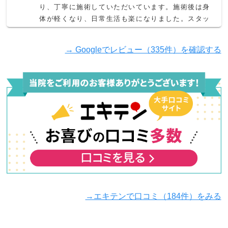
り、丁寧に施術していただいています。施術後は身
体が軽くなり、日常生活も楽になりました。スタッ
フの皆さんも明るく親切で、院内も清潔感があり通
いやすいです。特に首肩の不調で悩んでいる方にお
→ Googleでレビュー（335件）を確認する
すすめの整骨院です。
桐生本太
2 か月前
足のハムストリングを痛めたため通院しました。

どの先生も知識が豊富で、症状や原因について分か
りやすく説明してくださり、とても安心して施術を
受けることができました。

また、単に痛みのある箇所だけを見るのではなく、
→エキテンで口コミ（184件）をみる
身体全体のバランスや動きなど、いろいろな角度か
ら原因を探してアプローチしていただけたのが印象
的でした。
