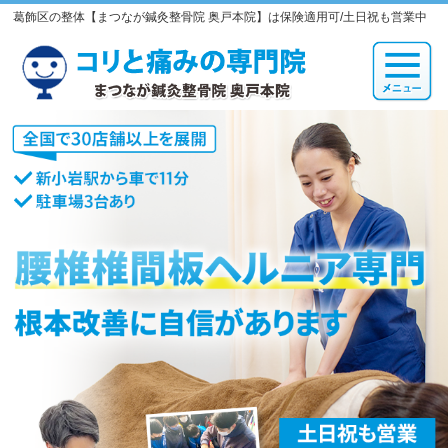
葛飾区の整体【まつなが鍼灸整骨院 奥戸本院】は保険適用可/土日祝も営業中