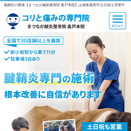
葛飾区の整体【まつなが鍼灸整骨院 奥戸本院】は保険適用可/土日祝も営業中