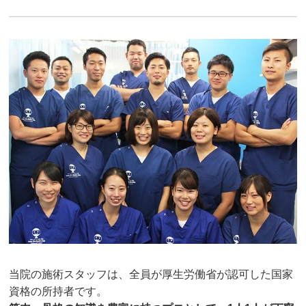
初回で丁寧に問診と姿勢分析をしてもらって、首の
可動域や骨盤の傾きをしっかり説明していただきま
した。

施術は首の調整＋骨盤矯正を中心にやってもらって
います。

施術後は首の痛みが少なくなり、腰回りも安定感が
出てきている実感があります。

院内は清潔で、先生の対応もとても親切。
クチコミをもっと見る
当院の施術スタッフは、全員が厚生労働省が認可した国家
資格の所持者です。