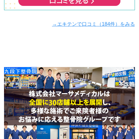
受けることができました。

また、単に痛みのある箇所だけを見るのではなく、
→エキテンで口コミ（184件）をみる
身体全体のバランスや動きなど、いろいろな角度か
ら原因を探してアプローチしていただけたのが印象
的でした。

おかげで症状も改善に向かい、日常生活や運動も楽
になりました。

非常におすすめです。
CARS
1 か月前
長年悩んでいた肩こりと腰痛で通院を始めました。
初回から丁寧に話を聞いてくださり、自分の身体の
状態を分かりやすく説明していただけました。施術
を受けるたびに身体が楽になり、今では仕事や日常
生活も快適に過ごせています。
