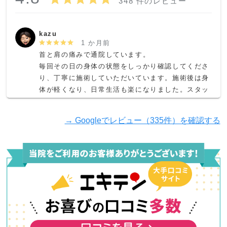
348 件のレビュー
kazu
1 か月前
首と肩の痛みで通院しています。

毎回その日の身体の状態をしっかり確認してくださ
り、丁寧に施術していただいています。施術後は身
体が軽くなり、日常生活も楽になりました。スタッ
フの皆さんも明るく親切で、院内も清潔感があり通
いやすいです。特に首肩の不調で悩んでいる方にお
→ Googleでレビュー（335件）を確認する
すすめの整骨院です。
桐生本太
2 か月前
足のハムストリングを痛めたため通院しました。

どの先生も知識が豊富で、症状や原因について分か
りやすく説明してくださり、とても安心して施術を