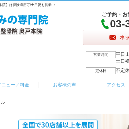
本院】は保険適用可/土日祝も営業中
ご予約・お
03-
ネ
平日 1
営業時間
土日祝 
不定
定休日
メニュー／料金
お客様の声
アクセス
クル