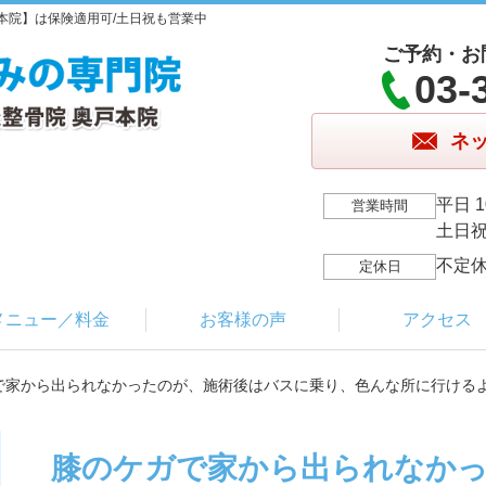
本院】は保険適用可/土日祝も営業中
ご予約・お
03-
ネ
平日 1
営業時間
土日祝 
不定
定休日
メニュー／料金
お客様の声
アクセス
ガで家から出られなかったのが、施術後はバスに乗り、色んな所に行ける
膝のケガで家から出られなか