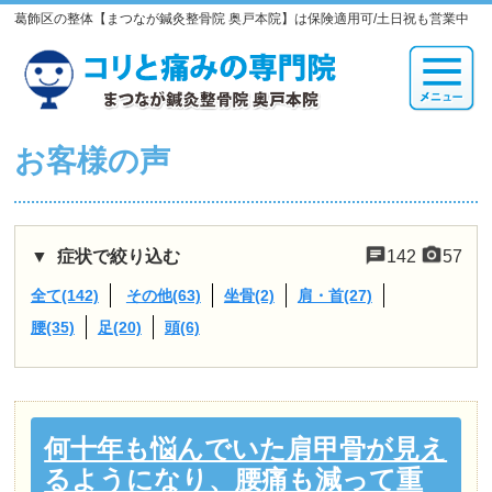
葛飾区の整体【まつなが鍼灸整骨院 奥戸本院】は保険適用可/土日祝も営業中
お客様の声
症状で絞り込む
142
57
全て(142)
その他(63)
坐骨(2)
肩・首(27)
腰(35)
足(20)
頭(6)
何十年も悩んでいた肩甲骨が見え
るようになり、腰痛も減って重